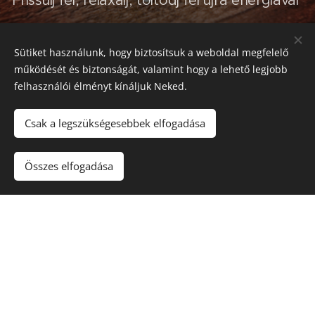
Sütiket használunk, hogy biztosítsuk a weboldal megfelelő
működését és biztonságát, valamint hogy a lehető legjobb
Legkedveltebb
felhasználói élményt kínáljuk Neked.
Csak a legszükségesebbek elfogadása
masszázsaink
Összes elfogadása
Személyre szabott masszázs
természetes olajokkal
Immunerősítő masszázs
természetes olajokkal