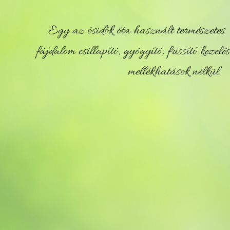
Egy az ősidők óta használt természetes
fájdalom csillapító, gyógyító, frissítő kezelés
mellékhatások nélkül.