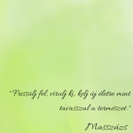
"
Frissülj fel, virulj ki, kelj új életre mint
tavasszal a természet.
"
Masszázs