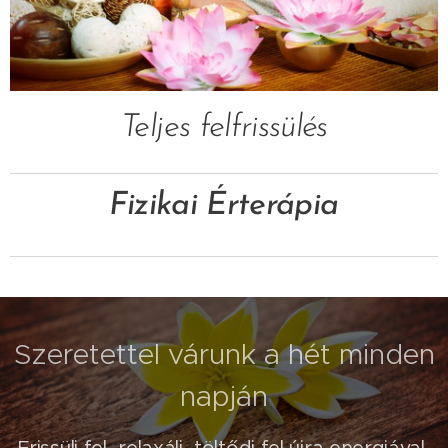
Teljes felfrissülés
Fizikai Érterápia
Szeretettel várunk a hét minden
napján
Frissülj fel, relaxálj, töltődj fel újra energiával