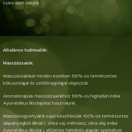
szám alatt várunk
Általános tudnivalók:
Masszázsaink:
Masszázsainkat minden esetben 100%-os természetes
kókuszolajjal és szőlőmagolajjal végezzük.
Aromaterápiás masszázsainkhoz 100%-os higitatlan Indiai
Ayurvédikus Illóolajokat használunk.
Masszázsgyertyáink saját készítésűek 100%-os természetes
alapanyagból állnak ( shea vaj, méhviasz, oliva olaj, Indiai
Ayurvédikus illóolaj ), előzetes felmérés alapján személyre