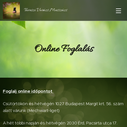
Tavaszi Varázs Masszázs
Online Foglalás
Foglalj online időpontot
Csütörtökön és hétvégén 1027 Budapest Margit krt. 56. szám
alatt várunk (Mechwart-liget)
A hét többi napján és hétvégén 2030 Érd, Pacsirta utca 17.