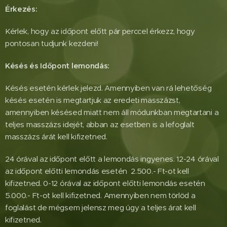
Érkezés:
Kérlek, hogy az időpont előtt pár perccel érkezz, hogy
pontosan tudjunk kezdeni!
Késés és Időpont lemondás:
Késés esetén kérlek jelezd. Amennyiben van rá lehetőség
késés esetén is megtartjuk az eredeti masszázst,
amennyiben késésed miatt nem áll módunkban megtartani a
teljes masszázs idejét, abban az esetben is a lefoglalt
masszázs árát kell kifizetned.
24 órával az időpont előtt a lemondás ingyenes. 12-24 órával
az időpont előtti lemondás esetén 2.500.- Ft-ot kell
kifizetned. 0-12 órával az időpont előtti lemondás esetén
5.000.- Ft-ot kell kifizetned. Amennyiben nem törlöd a
foglalást de mégsem jelensz meg úgy a teljes árat kell
kifizetned.