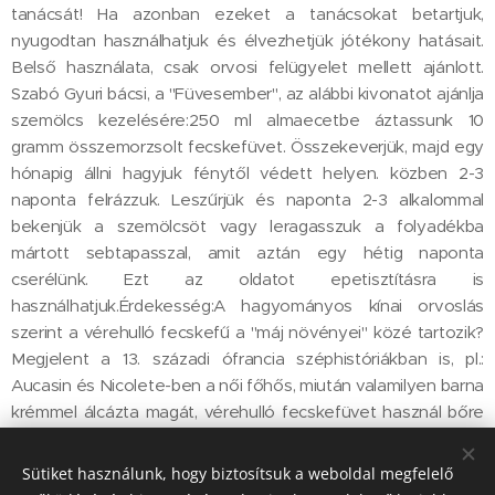
tanácsát! Ha azonban ezeket a tanácsokat betartjuk,
nyugodtan használhatjuk és élvezhetjük jótékony hatásait.
Belső használata, csak orvosi felügyelet mellett ajánlott.
Szabó Gyuri bácsi, a "Füvesember", az alábbi kivonatot ajánlja
szemölcs kezelésére:250 ml almaecetbe áztassunk 10
gramm összemorzsolt fecskefüvet. Összekeverjük, majd egy
hónapig állni hagyjuk fénytől védett helyen. közben 2-3
naponta felrázzuk. Leszűrjük és naponta 2-3 alkalommal
bekenjük a szemölcsöt vagy leragasszuk a folyadékba
mártott sebtapasszal, amit aztán egy hétig naponta
cserélünk. Ezt az oldatot epetisztításra is
használhatjuk.Érdekesség:A hagyományos kínai orvoslás
szerint a vérehulló fecskefű a "máj növényei" közé tartozik?
Megjelent a 13. századi ófrancia széphistóriákban is, pl.:
Aucasin és Nicolete-ben a női főhős, miután valamilyen barna
krémmel álcázta magát, vérehulló fecskefüvet használ bőre
kivilágosítására?Csak addig virágzik, míg a fecskék itt vannak?
Sütiket használunk, hogy biztosítsuk a weboldal megfelelő