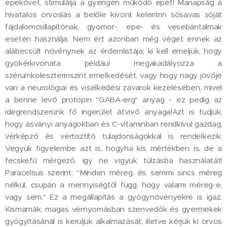
epekövet, stimulálja a gyengén működő epét! Manapság a
hivatalos orvoslás a belőle kivont keleritrin sósavas sóját
fájdalomcsillapítónak, gyomor-, epe- és vesebántalmak
esetén használja. Nem ért azonban még véget ennek az
alábecsült növénynek az érdemlistája; ki kell emeljük, hogy
gyökérkivonata például megakadályozza a
szérumkoleszterinszint emelkedését, vagy hogy nagy jövője
van a neurológiai és viselkedési zavarok kezelésében, mivel
a benne levő protopin "GABA-erg" anyag - ez pedig az
idegrendszerünk fő ingerület átvivő anyaga!Azt is tudjuk,
hogy ásványi anyagokban és C-vitaminban rendkívül gazdag,
vérképző és vértisztító tulajdonságokkal is rendelkezik.
Vegyük figyelembe azt is, hogyha kis mértékben is, de a
fecskefű mérgező, így ne vigyük túlzásba használatát!
Paracelsus szerint: "Minden méreg, és semmi sincs méreg
nélkül, csupán a mennyiségtől függ, hogy valami méreg-e,
vagy sem." Ez a megállapítás a gyógynövényekre is igaz.
Kismamák, magas vérnyomásban szenvedők és gyermekek
gyógyításánál is kerüljük alkalmazását, illetve kérjük ki orvos