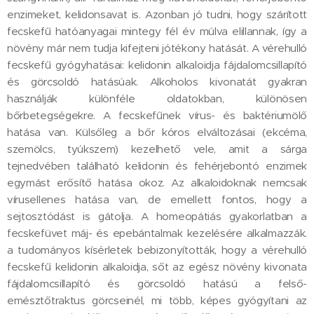
enzimeket, kelidonsavat is. Azonban jó tudni, hogy szárított
fecskefű hatóanyagai mintegy fél év múlva elillannak, így a
növény már nem tudja kifejteni jótékony hatását. A vérehulló
fecskefű gyógyhatásai: kelidonin alkaloidja fájdalomcsillapító
és görcsoldó hatásúak. Alkoholos kivonatát gyakran
használják különféle oldatokban, különösen
bőrbetegségekre. A fecskefűnek vírus- és baktériumölő
hatása van. Külsőleg a bőr kóros elváltozásai (ekcéma,
szemölcs, tyúkszem) kezelhető vele, amit a sárga
tejnedvében található kelidonin és fehérjebontó enzimek
egymást erősítő hatása okoz. Az alkaloidoknak nemcsak
vírusellenes hatása van, de emellett fontos, hogy a
sejtosztódást is gátolja. A homeopátiás gyakorlatban a
fecskefüvet máj- és epebántalmak kezelésére alkalmazzák.
a tudományos kísérletek bebizonyították, hogy a vérehulló
fecskefű kelidonin alkaloidja, sőt az egész növény kivonata
fájdalomcsillapító és görcsoldó hatású a felső-
emésztőtraktus görcseinél, mi több, képes gyógyítani az