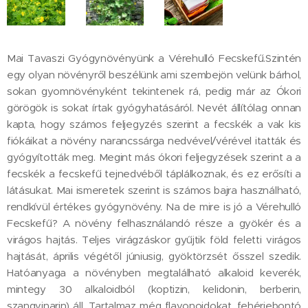
Mai Tavaszi Gyógynövényünk a Vérehulló Fecskefű.Szintén
egy olyan növényről beszélünk ami szembejön velünk bárhol,
sokan gyomnövényként tekintenek rá, pedig már az Ókori
görögök is sokat írtak gyógyhatásáról. Nevét állítólag onnan
kapta, hogy számos feljegyzés szerint a fecskék a vak kis
fiókáikat a növény narancssárga nedvével/vérével itatták és
gyógyították meg. Megint más ókori feljegyzések szerint a a
fecskék a fecskefű tejnedvéből táplálkoznak, és ez erősíti a
látásukat. Mai ismeretek szerint is számos bajra használható,
rendkívül értékes gyógynövény. Na de mire is jó a Vérehulló
Fecskefű? A növény felhasználandó része a gyökér és a
virágos hajtás. Teljes virágzáskor gyűjtik föld feletti virágos
hajtását, április végétől júniusig, gyöktörzsét ősszel szedik.
Hatóanyaga a növényben megtalálható alkaloid keverék,
mintegy 30 alkaloidból (koptizin, kelidonin, berberin,
szangvinarin) áll. Tartalmaz még flavonoidokat, fehérjebontó